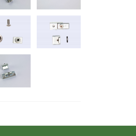
B-6025
B-6035
B-6019
B-2020
B-6022