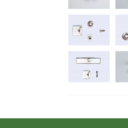
B-2016-2017
B-6018
B-2021