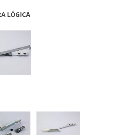
010 COMPÁS
B-2011 COMPAS
GRANDE
PEQUEÑO
A LÓGICA
051 COMPAS
PEQUEÑO