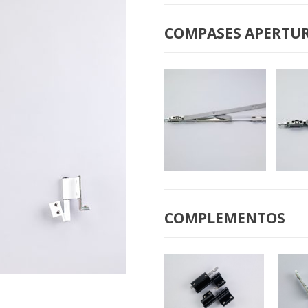
B-2009
B-2
COMPAS»MINI»
COMPASES APERTUR
B-2050 COMPAS
B-2
GRANDE
COMPLEMENTOS