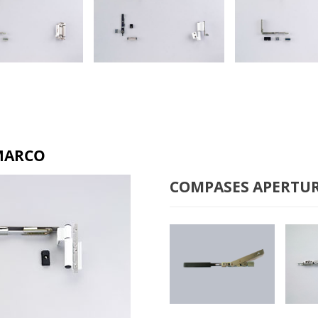
ILO B-6100
OSCILO B-2000
OSCILO B- 
 MARCO
COMPASES APERTUR