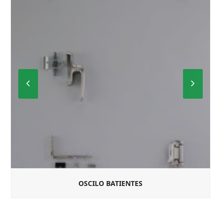
Previous
Next
Slide
Slide
OSCILO BATIENTES