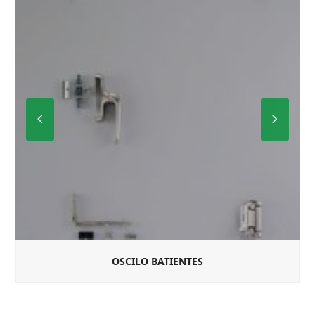
Previous
Next
Slide
Slide
OSCILO BATIENTES