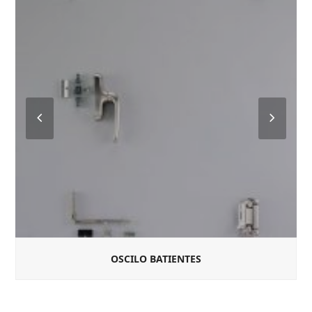
Previous
Next
Slide
Slide
OSCILO BATIENTES