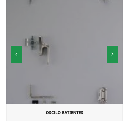
Previous
Next
Slide
Slide
OSCILO BATIENTES