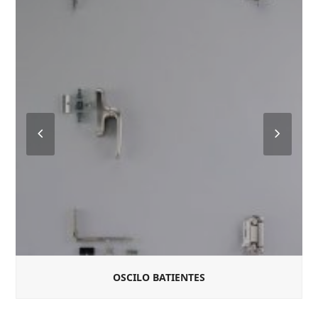
Previous
Next
Slide
Slide
OSCILO BATIENTES