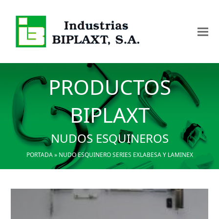
PRODUCTOS
BIPLAXT
NUDOS ESQUINEROS
PORTADA
»
NUDO ESQUINERO SERIES EXLABESA Y LAMINEX