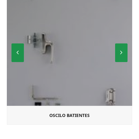
Previous
Next
Slide
Slide
OSCILO BATIENTES