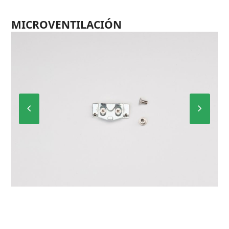
MICROVENTILACIÓN
Previous
Next
Slide
Slide
MO-320