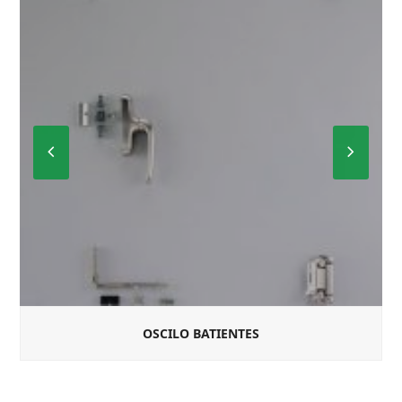
Previous
Next
Slide
Slide
OSCILO BATIENTES