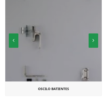
Previous
Next
Slide
Slide
OSCILO BATIENTES