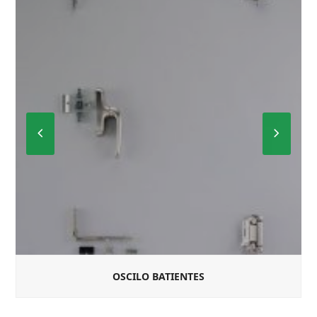
Previous
Next
Slide
Slide
OSCILO BATIENTES