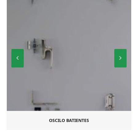
Previous
Next
Slide
Slide
OSCILO BATIENTES