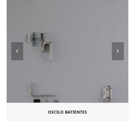
Previous
Next
Slide
Slide
OSCILO BATIENTES