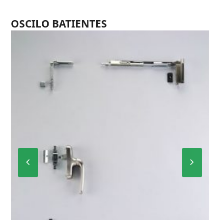
OSCILO BATIENTES
Previous
Next
Slide
Slide