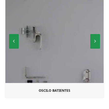
Previous
Next
Slide
Slide
OSCILO BATIENTES