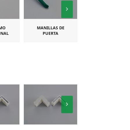
Next
Slide
MO
MANILLAS DE
MANILLAS
ONAL
PUERTA
CUADRADILLO PARA
MULTIPUNTO
Next
Slide