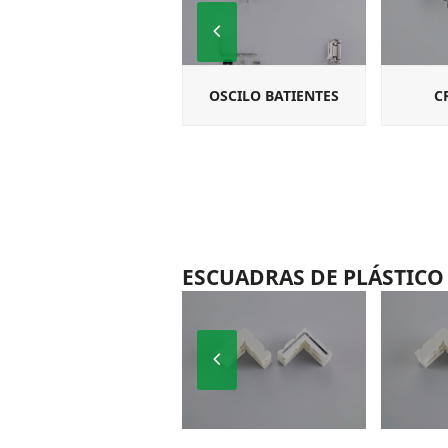
Previous
Slide
OSCILO BATIENTES
C
ESCUADRAS DE PLÁSTICO
Previous
Slide