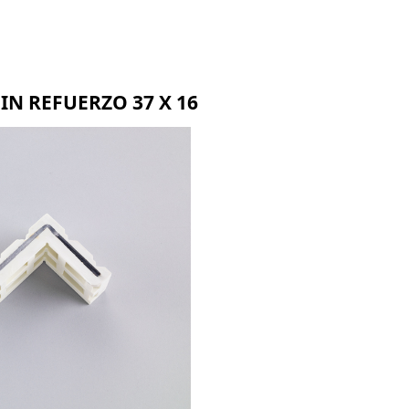
BMR
BLR
BZR
IN REFUERZO 37 X 16