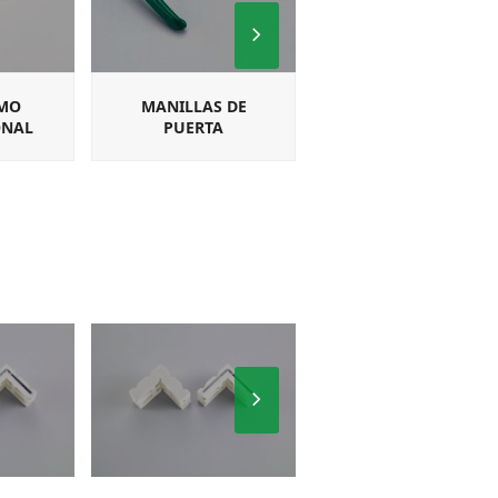
Next
Slide
MO
MANILLAS DE
MANILLAS
ONAL
PUERTA
CUADRADILLO PARA
MULTIPUNTO
Next
Slide