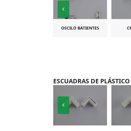
Previous
Slide
OSCILO BATIENTES
C
ESCUADRAS DE PLÁSTICO
Previous
Slide