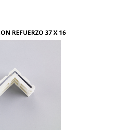
BMR
BLR
BZR
ON REFUERZO 37 X 16