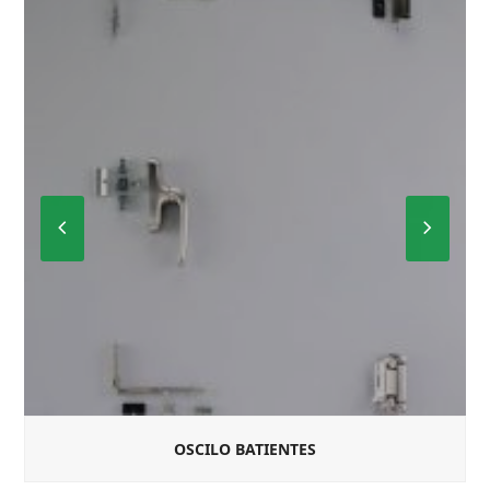
Previous
Next
Slide
Slide
OSCILO BATIENTES