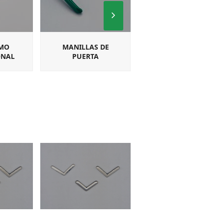
Next
Slide
MO
MANILLAS DE
MANILLAS
ONAL
PUERTA
CUADRADILLO PARA
MULTIPUNTO