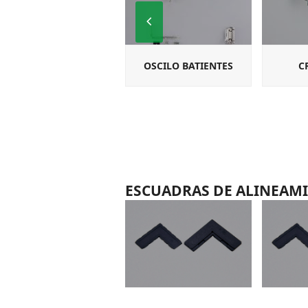
Previous
Slide
OSCILO BATIENTES
C
ESCUADRAS DE ALINEAM
A-102