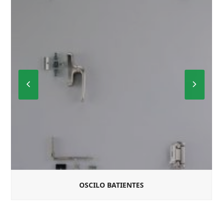
Previous
Next
Slide
Slide
OSCILO BATIENTES