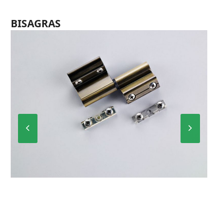
BISAGRAS
Previous
Next
Slide
Slide
P-6012