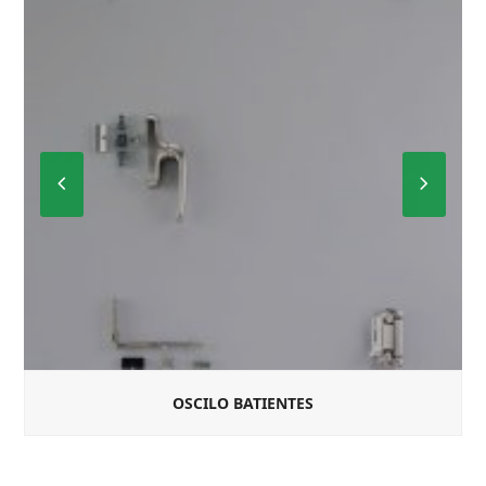
Previous
Next
Slide
Slide
OSCILO BATIENTES