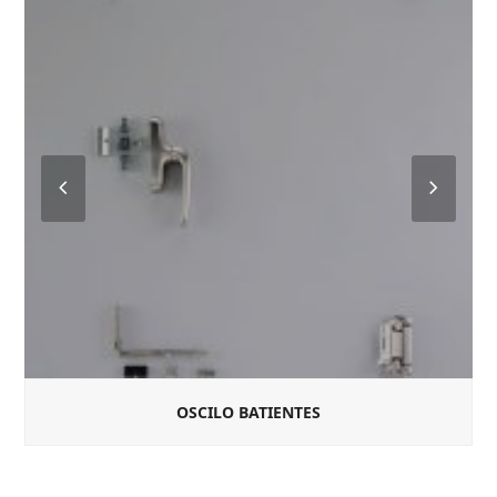
Previous
Next
Slide
Slide
OSCILO BATIENTES