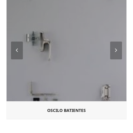
Previous
Next
Slide
Slide
OSCILO BATIENTES