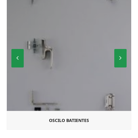
Previous
Next
Slide
Slide
OSCILO BATIENTES