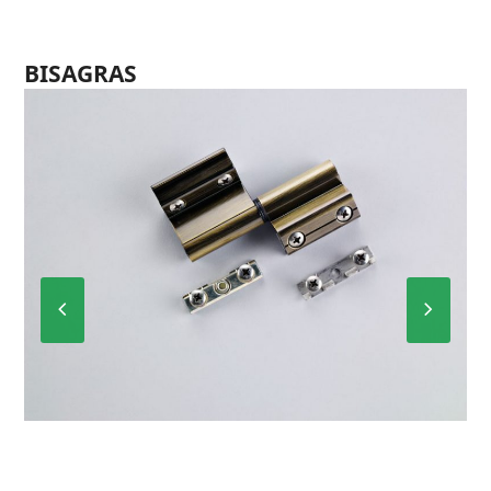
BISAGRAS
Previous
Next
Slide
Slide
P-6012