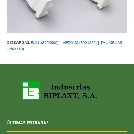
DESCARGAS
:
FULL (800X600)
|
MEDIUM (300X225)
|
THUMBNAIL
(150X150)
ÚLTIMAS ENTRADAS