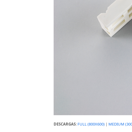
DESCARGAS
:
FULL (800X600)
|
MEDIUM (300