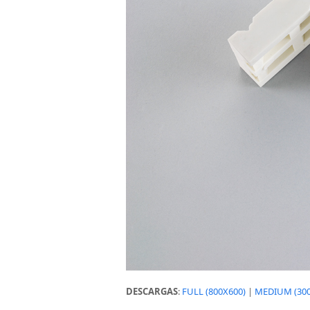
DESCARGAS
:
FULL (800X600)
|
MEDIUM (300