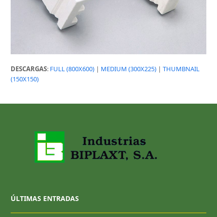
DESCARGAS
:
FULL (800X600)
|
MEDIUM (300X225)
|
THUMBNAIL
(150X150)
ÚLTIMAS ENTRADAS