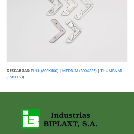
DESCARGAS
:
FULL (800X600)
|
MEDIUM (300X225)
|
THUMBNAIL
(150X150)