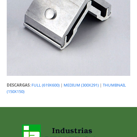
DESCARGAS
:
FULL (619X600)
|
MEDIUM (300X291)
|
THUMBNAIL
(150X150)