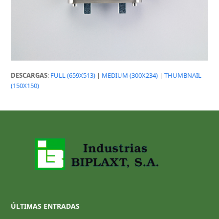
DESCARGAS
:
FULL (659X513)
|
MEDIUM (300X234)
|
THUMBNAIL
(150X150)
ÚLTIMAS ENTRADAS