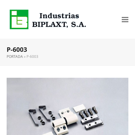
P-6003
PORTADA
»
P-6003