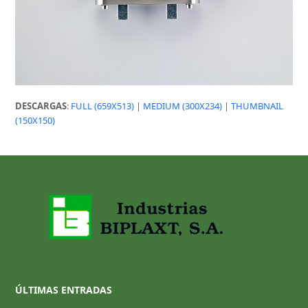
DESCARGAS
:
FULL (659X513)
|
MEDIUM (300X234)
|
THUMBNAIL
(150X150)
ÚLTIMAS ENTRADAS