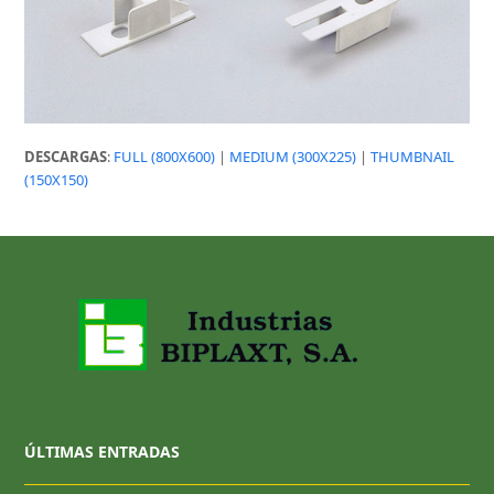
DESCARGAS
:
FULL (800X600)
|
MEDIUM (300X225)
|
THUMBNAIL
(150X150)
ÚLTIMAS ENTRADAS