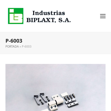
P-6003
PORTADA
»
P-6003