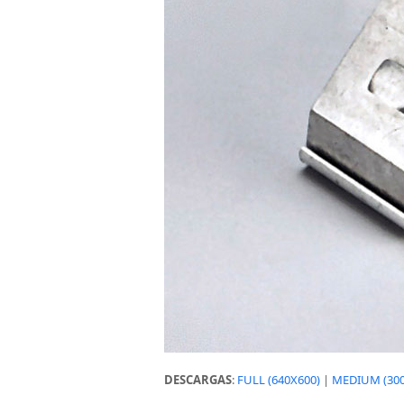
DESCARGAS
:
FULL (640X600)
|
MEDIUM (300