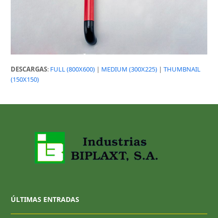
DESCARGAS
:
FULL (800X600)
|
MEDIUM (300X225)
|
THUMBNAIL
(150X150)
ÚLTIMAS ENTRADAS