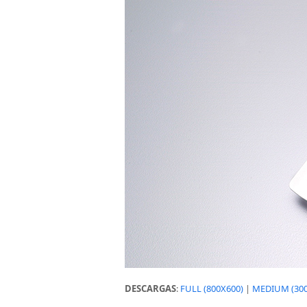
DESCARGAS
:
FULL (800X600)
|
MEDIUM (300