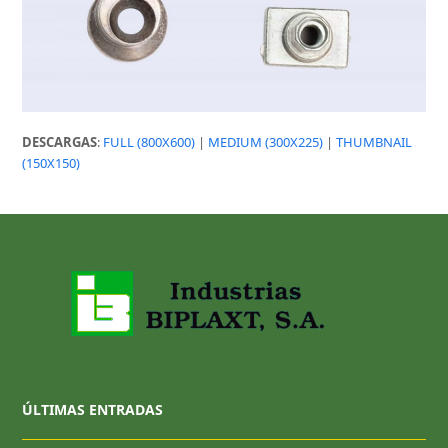
DESCARGAS
:
FULL (800X600)
|
MEDIUM (300X225)
|
THUMBNAIL
(150X150)
ÚLTIMAS ENTRADAS