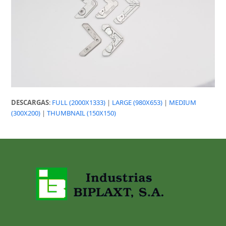
DESCARGAS
:
FULL (2000X1333)
|
LARGE (980X653)
|
MEDIUM
(300X200)
|
THUMBNAIL (150X150)