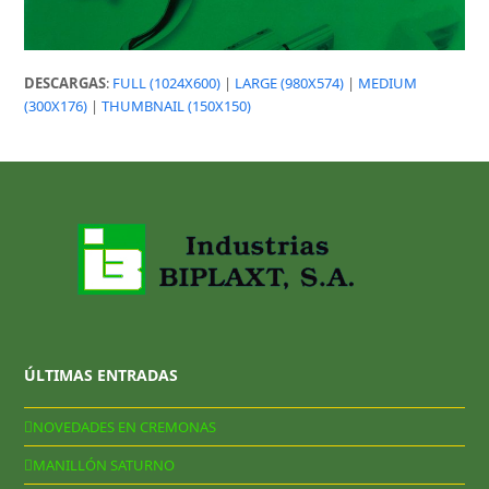
DESCARGAS
:
FULL (1024X600)
|
LARGE (980X574)
|
MEDIUM
(300X176)
|
THUMBNAIL (150X150)
ÚLTIMAS ENTRADAS
NOVEDADES EN CREMONAS
MANILLÓN SATURNO