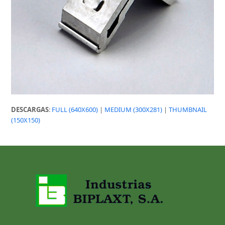
DESCARGAS
:
FULL (640X600)
|
MEDIUM (300X281)
|
THUMBNAIL
(150X150)