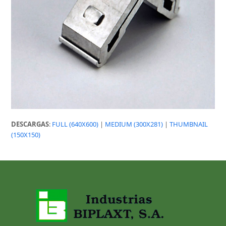
DESCARGAS
:
FULL (640X600)
|
MEDIUM (300X281)
|
THUMBNAIL
(150X150)