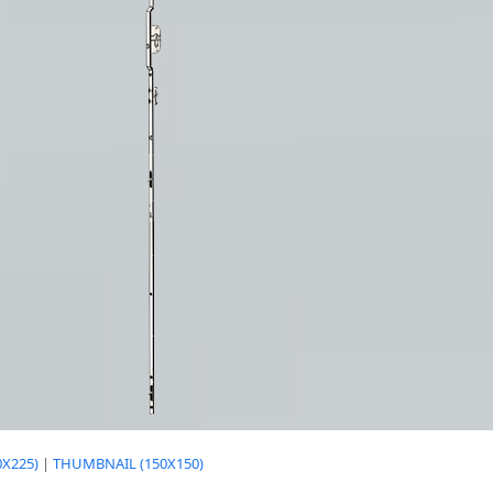
X225)
|
THUMBNAIL (150X150)