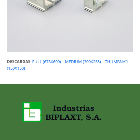
DESCARGAS
:
FULL (678X600)
|
MEDIUM (300X265)
|
THUMBNAIL
(150X150)