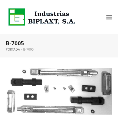
B-7005
PORTADA
»
B-7005