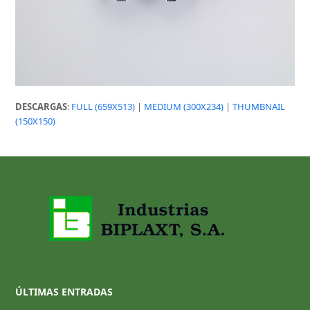
DESCARGAS
:
FULL (659X513)
|
MEDIUM (300X234)
|
THUMBNAIL
(150X150)
ÚLTIMAS ENTRADAS