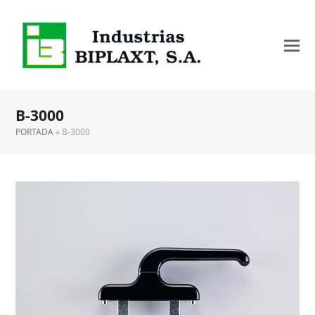
B-3000
PORTADA
»
B-3000